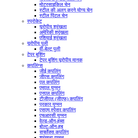
मोटरसाइकिल चेन
स्टील की अलग करने योग्य चेन
स्टील पिंटल चेन
स्प्रोकेट
यूरोपीय श्रृंखला
अमेरिकी श्रृंखला
एशियाई श्रृंखला
यूरोपीय पुली
वी-बेल्ट पुली
टेपर बुशिंग
टेपर बुशिंग यूरोपीय मानक
कपलिंग्स
जीई कपलिंग
जीएस कपलिंग
एल कपलिंग
एमएल युग्मन
एनएल कपलिंग
टीजीएल (जीएफ) कपलिंग
प्रकार युग्मन
एसएम स्पेसर कपलिंग
एचआरसी युग्मन
वेल्ड-ऑन-हब्स
बोल्ट-ऑन-हब
सर्फ्लेक्स कपलिंग
श्रृंखला युग्मन