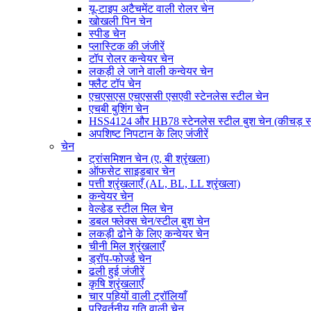
यू-टाइप अटैचमेंट वाली रोलर चेन
खोखली पिन चेन
स्पीड चेन
प्लास्टिक की जंजीरें
टॉप रोलर कन्वेयर चेन
लकड़ी ले जाने वाली कन्वेयर चेन
फ्लैट टॉप चेन
एचएसएस एचएससी एसएवी स्टेनलेस स्टील चेन
एचबी बुशिंग चेन
HSS4124 और HB78 स्टेनलेस स्टील बुश चेन (कीचड़ स
अपशिष्ट निपटान के लिए जंजीरें
चेन
ट्रांसमिशन चेन (ए, बी श्रृंखला)
ऑफसेट साइडबार चेन
पत्ती श्रृंखलाएँ (AL, BL, LL श्रृंखला)
कन्वेयर चेन
वेल्डेड स्टील मिल चेन
डबल फ्लेक्स चेन/स्टील बुश चेन
लकड़ी ढोने के लिए कन्वेयर चेन
चीनी मिल श्रृंखलाएँ
ड्रॉप-फोर्ज्ड चेन
ढली हुई जंजीरें
कृषि श्रृंखलाएँ
चार पहियों वाली ट्रॉलियाँ
परिवर्तनीय गति वाली चेन