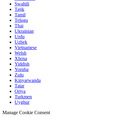
Swahili
Tajik
Tamil
Telugu
Thai
Ukrainian
Urdu
Uzbek
Vietnamese
Welsh
Xhosa
Yiddish
Yoruba
Zulu
Kinyarwanda
Tatar
Oriya
Turkmen
Uyghur
Manage Cookie Consent