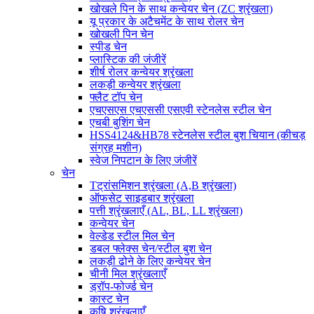
खोखले पिन के साथ कन्वेयर चेन (ZC श्रृंखला)
यू प्रकार के अटैचमेंट के साथ रोलर चेन
खोखली पिन चेन
स्पीड चेन
प्लास्टिक की जंजीरें
शीर्ष रोलर कन्वेयर श्रृंखला
लकड़ी कन्वेयर श्रृंखला
फ्लैट टॉप चेन
एचएसएस एचएससी एसएवी स्टेनलेस स्टील चेन
एचबी बुशिंग चेन
HSS4124&HB78 स्टेनलेस स्टील बुश चियान (कीचड़
संग्रह मशीन)
स्वेज निपटान के लिए जंजीरें
चेन
Tट्रांसमिशन श्रृंखला (A,B श्रृंखला)
ऑफसेट साइडबार श्रृंखला
पत्ती श्रृंखलाएँ (AL, BL, LL श्रृंखला)
कन्वेयर चेन
वेल्डेड स्टील मिल चेन
डबल फ्लेक्स चेन/स्टील बुश चेन
लकड़ी ढोने के लिए कन्वेयर चेन
चीनी मिल श्रृंखलाएँ
ड्रॉप-फोर्ज्ड चेन
कास्ट चेन
कृषि श्रृंखलाएँ