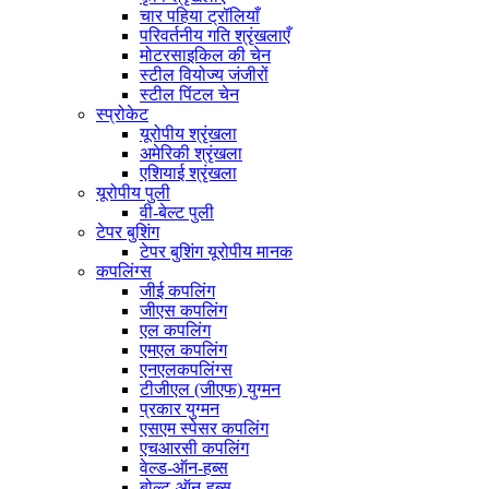
चार पहिया ट्रॉलियाँ
परिवर्तनीय गति श्रृंखलाएँ
मोटरसाइकिल की चेन
स्टील वियोज्य जंजीरों
स्टील पिंटल चेन
स्प्रोकेट
यूरोपीय श्रृंखला
अमेरिकी श्रृंखला
एशियाई श्रृंखला
यूरोपीय पुली
वी-बेल्ट पुली
टेपर बुशिंग
टेपर बुशिंग यूरोपीय मानक
कपलिंग्स
जीई कपलिंग
जीएस कपलिंग
एल कपलिंग
एमएल कपलिंग
एनएलकपलिंग्स
टीजीएल (जीएफ) युग्मन
प्रकार युग्मन
एसएम स्पेसर कपलिंग
एचआरसी कपलिंग
वेल्ड-ऑन-हब्स
बोल्ट-ऑन-हब्स